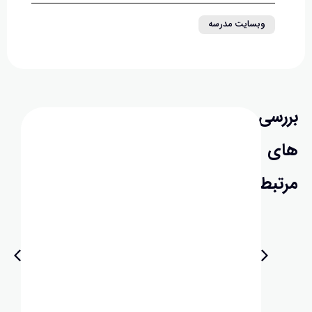
وبسایت مدرسه
سی
ی
بط