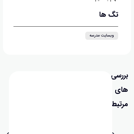
تگ ها
وبسایت مدرسه
سی
ی
بط