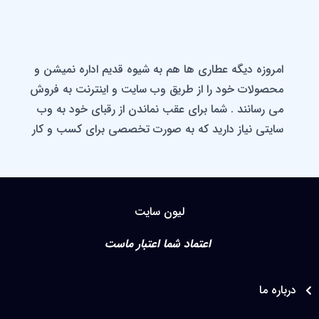
امروزه دیگه عطاری ها هم به شیوه قدیم اداره نمیشن و
محصولات خود را از طریق وب سایت و اینترنت به فروش
می رسانند . شما برای عقب نماندن از رقبای خود به وب
سایتی نیاز دارید که به صورت تخصصی برای کسب و کار
شما طراحی شده باشد ، وبیتو در راه اندازی وب سایت به
شما کمک میکند تا در کسب و کار خود حرفه ای دیده
شوید .اگر شما در زمینه گیاهان دارویی ، ادویه ها فعالیت
دارید و همچنین اگر شما مشاور یا پزشک و متخصص
لیون سایت
طب سنتی هستید میتوانید از قالب عطاری و گیاهان
اعتماد شما اعتبار ماست
دارویی آسترا استفاده کنید و کسب و کار خود را معرفی
کرده و محصولات خود را بفروش برسانید.این قالب
مناسب وب سایت های فروش ادویه ، گیاهان دارویی ،
اره ما
عطاری ها ، متخصصین و مشاورین طب سنتی ، شرکت