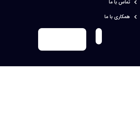
س با ما
های عرصه گیاهان دارویی و…. می باشد.
اری با ما
قالب فروشگاه عطاری و گیاهان داویی آسترا کاملا سازگار
با انواع نمایشگرها ( موبایل ، تبلت و لپ تاپ) می باشد .
همچنین مطابق با اصول سئو طراحی شده و شما با تولید
محتوای مناسب بهترین نتایج در جستجوی گوگل را
کسب میکنید .