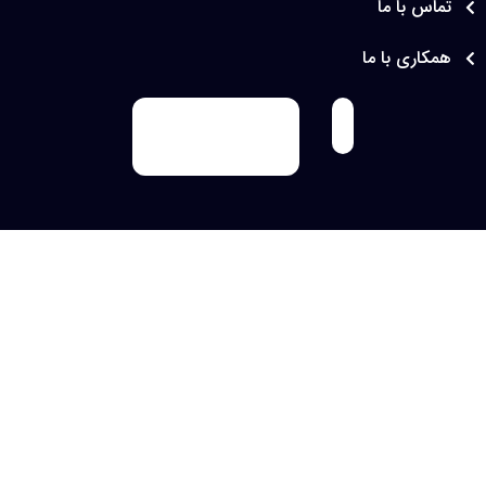
آرایشی در ارتباط باشید و با از بین بردن واسطه ها ،
س با ما
هزینه های تهیه و توزیع محصولاتتان را کم کنید.
اری با ما
طرح فروشگاه لوازم آرایشی و بهداشتی نایس اسکین
کاملا با انواع نمایشگرها ( موبایل ، تبلت و لپ تاپ)
سازگار است و مطابق با اصول سئو می باشد . شما با
استفاده از این طرح به یک فروشگاه آنلاین حرفه ای
تبدیل میشوید.