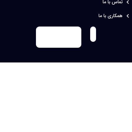
که ازطرحی استفاده می شود که کاملا منطبق بر اصول
س با ما
سئو طراحی شده و می توان به رتبه های خوب در
اری با ما
موتورهای جستجو به ویژه گوگل امیدوار بود.